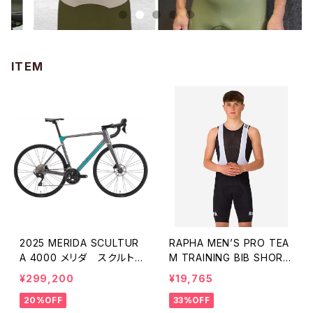
ITEM
2025 MERIDA SCULTUR
RAPHA MEN’S PRO TEA
A 4000 メリダ スクルトゥ
M TRAINING BIB SHORT
ーラ 105 12S GUNMETAL
S メンズ プロチーム トレ
¥299,200
¥19,765
GREY(TEAL) ES92（店頭
ーニング ビブショーツ Blac
20%OFF
33%OFF
受取のみ）
k/White