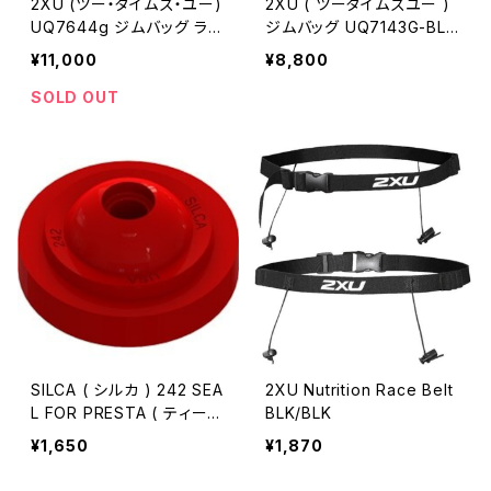
2XU (ツー・タイムズ・ユー)
2XU ( ツータイムズユー )
UQ7644g ジムバッグ ラー
ジムバッグ UQ7143G-BL
ジ 60L BLK/BLK
K/BLK 30L
¥11,000
¥8,800
SOLD OUT
SILCA ( シルカ ) 242 SEA
2XU Nutrition Race Belt
L FOR PRESTA ( ティーエ
BLK/BLK
ー ) CHUCK
¥1,650
¥1,870