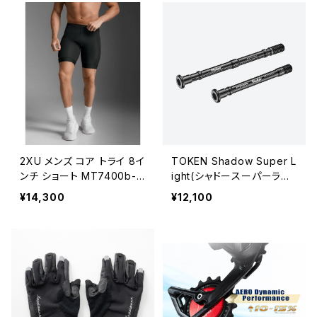
2XU メンズ コア トライ 8イ
TOKEN Shadow Super L
ンチ ショート MT7400b-B
ight(シャドースーパーライ
LK-WHT Core Tri 8inch
ト)スルーアクスル
¥14,300
¥12,100
Short - Blk-wht