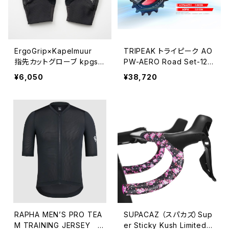
ErgoGrip×Kapelmuur
TRIPEAK トライピーク AO
指先カットグローブ kpgs1
PW-AERO Road Set-12s
028-BK
R92XX/R81XX/RED E1/F
¥6,050
¥38,720
ORCE E1用 エアロ ビッグ
プーリーキット
RAPHA MEN’S PRO TEA
SUPACAZ （スパカズ）Sup
M TRAINING JERSEY プ
er Sticky Kush Limited S