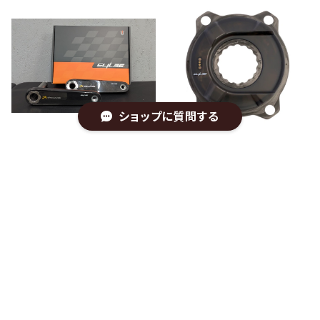
ショップに質問する
ELILEE X-trecento カー
ELILEE EK-01 パワーメータ
ボンクランクアーム チタニ
ー カーボンプレート
ウムスピンドル(φ24mm)
¥117,758
¥98,800
専用工具付き
3%OFF
キーワードから探す
カテゴリから探す